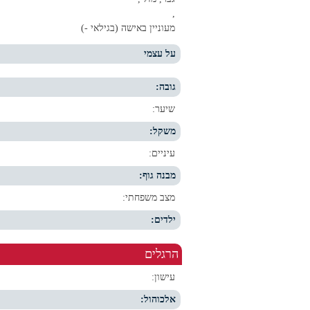
,
מעוניין באישה (בגילאי -)
על עצמי
גובה:
שיער:
משקל:
עיניים:
מבנה גוף:
מצב משפחתי:
ילדים:
הרגלים
עישון:
אלכוהול: