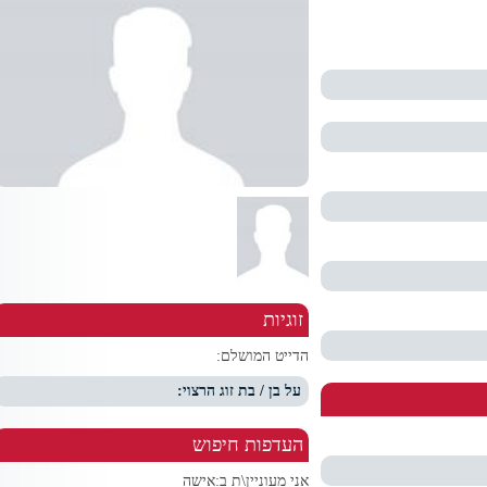
זוגיות
הדייט המושלם:
על בן / בת זוג הרצוי:
העדפות חיפוש
אני מעוניין\ת ב:
אישה