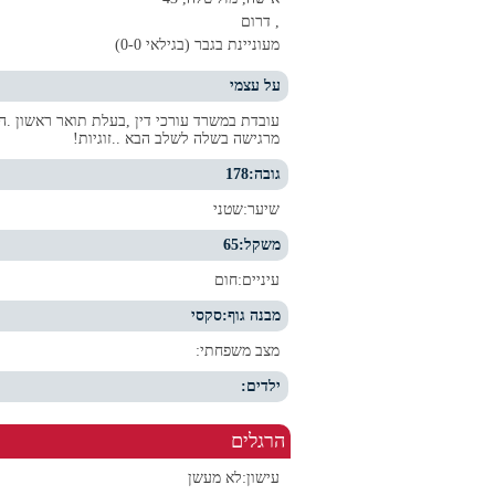
, דרום
מעוניינת בגבר (בגילאי 0-0)
על עצמי
עובדת במשרד עורכי דין ,בעלת תואר ראשון .הי
מרגישה בשלה לשלב הבא ..זוגיות!
גובה:
178
שיער:
שטני
משקל:
65
עיניים:
חום
מבנה גוף:
סקסי
מצב משפחתי:
ילדים:
הרגלים
עישון:
לא מעשן